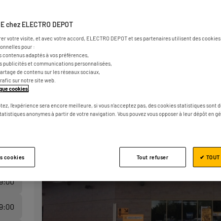
E chez ELECTRO DEPOT
rer votre visite, et avec votre accord, ELECTRO DEPOT et ses partenaires utilisent des cookies 
onnelles pour :
s contenus adaptés à vos préférences,
es publicités et communications personnalisées,
e partage de contenu sur les réseaux sociaux,
trafic sur notre site web.
tique cookies
.
tez, l'expérience sera encore meilleure, si vous n'acceptez pas, des cookies statistiques sont 
statistiques anonymes à partir de votre navigation. Vous pouvez vous opposer à leur dépôt en g
19:00
19:00
es cookies
Tout refuser
✔ TOUT
19:00
19:00