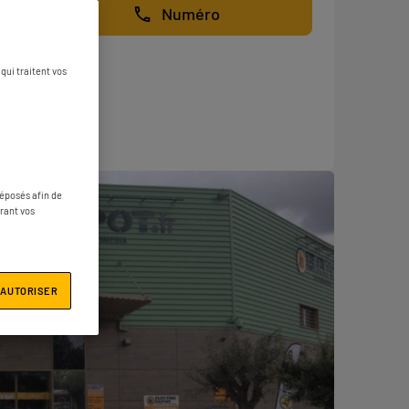
Numéro
qui traitent vos
déposés afin de
érant vos
 AUTORISER